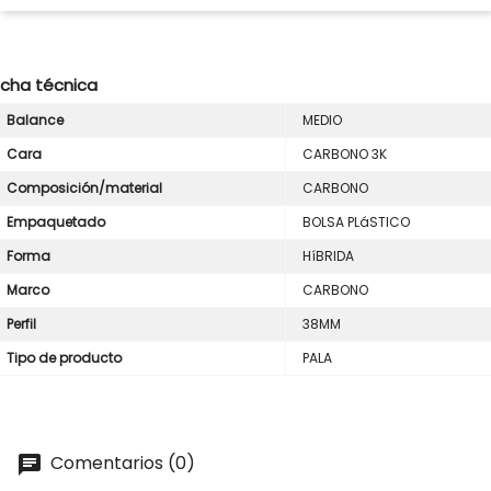
icha técnica
Balance
MEDIO
Cara
CARBONO 3K
Composición/material
CARBONO
Empaquetado
BOLSA PLáSTICO
Forma
HíBRIDA
Marco
CARBONO
Perfil
38MM
Tipo de producto
PALA
Comentarios (0)