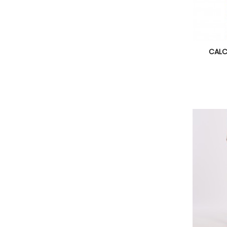

CALC