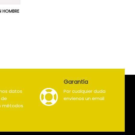
N HOMBRE
Garantía
mos datos
Por cualquier duda
s de
envíenos un email
os métodos