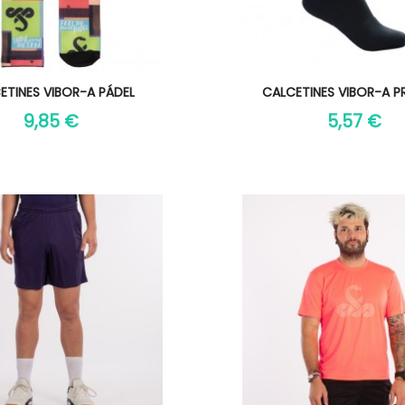
Vista rápida
Vista rápida

ETINES VIBOR-A PÁDEL
CALCETINES VIBOR-A P
9,85 €
5,57 €