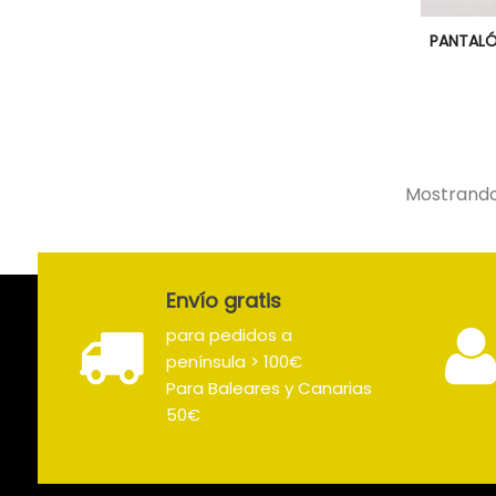

PANTALÓ
Mostrando 
Envío gratis
para pedidos a
península > 100€
Para Baleares y Canarias
50€