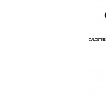

CALCETINE