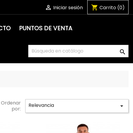

shopping_cart
Iniciar sesión
Carrito
(0)
CTO
PUNTOS DE VENTA

Ordenar
Relevancia

por: