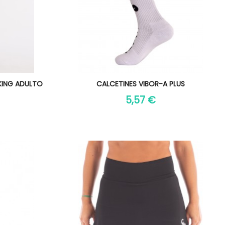
Vista rápida

KING ADULTO
CALCETINES VIBOR-A PLUS
5,57 €