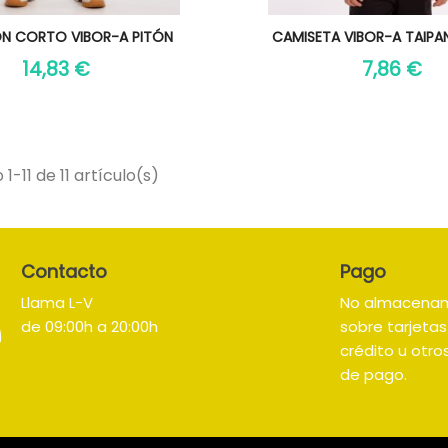
Vista rápida
Vista rápida

N CORTO VIBOR-A PITÓN
CAMISETA VIBOR-A TAIPA
14,83 €
7,86 €
1-11 de 11 artículo(s)
Contacto
Pago
Llama L-V
No almacena
de 09:00h a 20:00h
sobre tarjeta
crédito u otr
de pago.