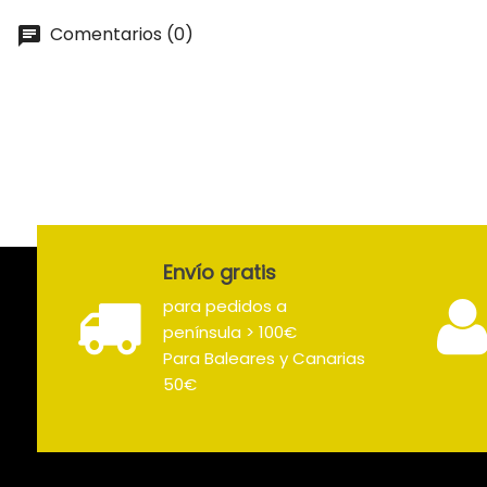
Comentarios (0)
Envío gratis
para pedidos a
península > 100€
Para Baleares y Canarias
50€