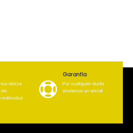
Garantía
mos datos
Por cualquier duda
s de
envíenos un email
os métodos