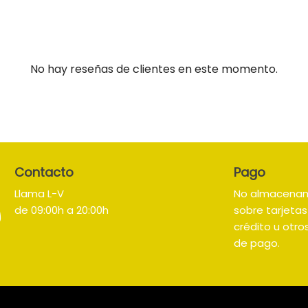
No hay reseñas de clientes en este momento.
Contacto
Pago
Llama L-V
No almacena
de 09:00h a 20:00h
sobre tarjeta
crédito u otr
de pago.