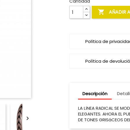
Cantidad

AÑADIR 
Política de privacida
Política de devoluci
Descripción
Detal
LA LíNEA RADICAL SE M
ELEGANTES. AHORA EL PU

DE TONES GRISáCEOS DE