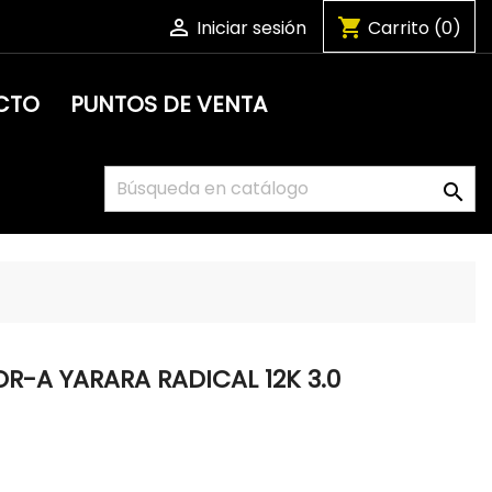

shopping_cart
Iniciar sesión
Carrito
(0)
CTO
PUNTOS DE VENTA

OR-A YARARA RADICAL 12K 3.0