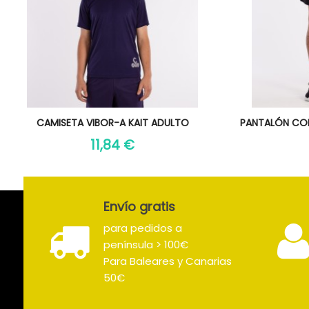
Vista rápida
Vi


CAMISETA VIBOR-A KAIT ADULTO
PANTALÓN COR
11,84 €
Envío gratis
para pedidos a
península > 100€
Para Baleares y Canarias
50€