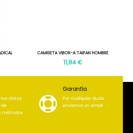
Vista rápida

ADICAL
CAMISETA VIBOR-A TAIPAN HOMBRE
11,84 €
Garantía
mos datos
Por cualquier duda
s de
envíenos un email
os métodos