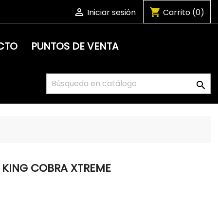

shopping_cart
Iniciar sesión
Carrito
(0)
CTO
PUNTOS DE VENTA

 KING COBRA XTREME