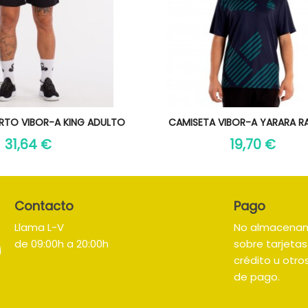
sta rápida
Vista rápida

TO VIBOR-A KING ADULTO
CAMISETA VIBOR-A YARARA R
31,64 €
19,70 €
Contacto
Pago
Llama L-V
No almacena
de 09:00h a 20:00h
sobre tarjeta
crédito u otr
de pago.