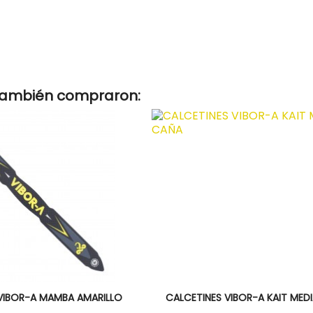
 también compraron:
sta rápida
Vista rápida

IBOR-A MAMBA AMARILLO
CALCETINES VIBOR-A KAIT MED