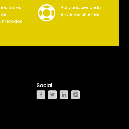
mos datos
Por cualquier duda
s de
envíenos un email
os métodos
Social