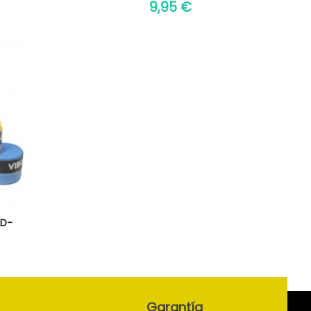
9,95 €
AD-
Garantía