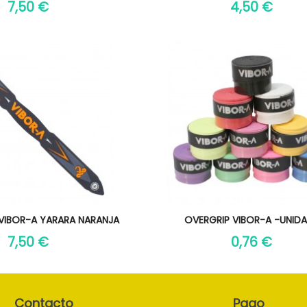
7,50 €
4,50 €
sta rápida
Vista rápida

IBOR-A YARARA NARANJA
OVERGRIP VIBOR-A -UNID
7,50 €
0,76 €
Contacto
Pago