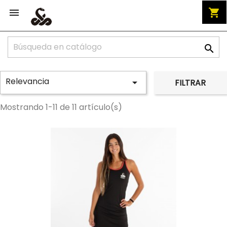


shopping_cart

Relevancia

FILTRAR
Mostrando 1-11 de 11 artículo(s)